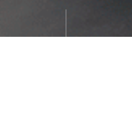
새로운 즐거움
을
찾는 여정
소
개
잼팟의 모험은 계속 됩니다!
기
업
정