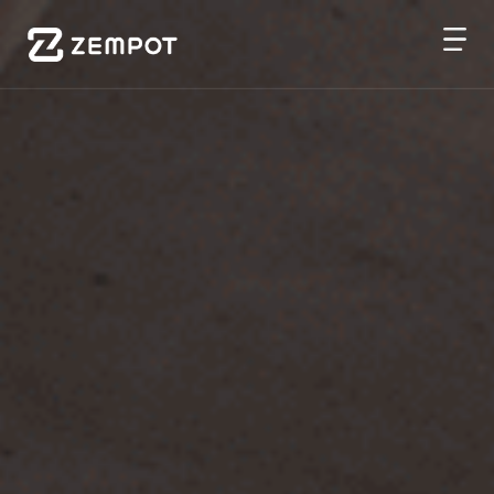
메
인
배
너